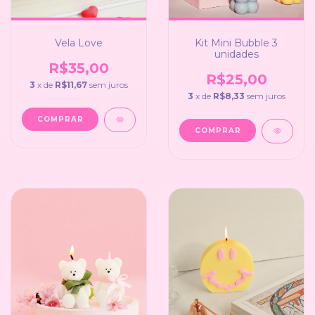
Vela Love
Kit Mini Bubble 3
unidades
R$35,00
R$25,00
3
x de
R$11,67
sem juros
3
x de
R$8,33
sem juros
COMPRAR