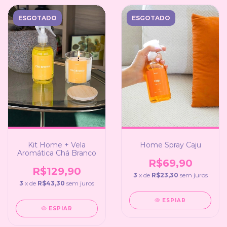
ESGOTADO
ESGOTADO
Kit Home + Vela
Home Spray Caju
Aromática Chá Branco
R$69,90
R$129,90
3
x de
R$23,30
sem juros
3
x de
R$43,30
sem juros
ESPIAR
ESPIAR