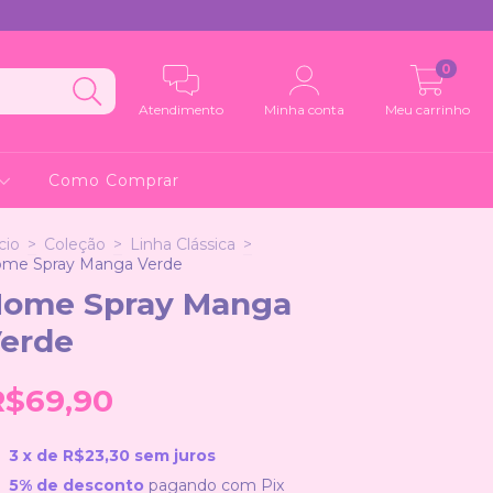
0
Atendimento
Minha conta
Meu carrinho
Como Comprar
cio
>
Coleção
>
Linha Clássica
>
me Spray Manga Verde
ome Spray Manga
erde
R$69,90
3
x de
R$23,30
sem juros
5% de desconto
pagando com Pix