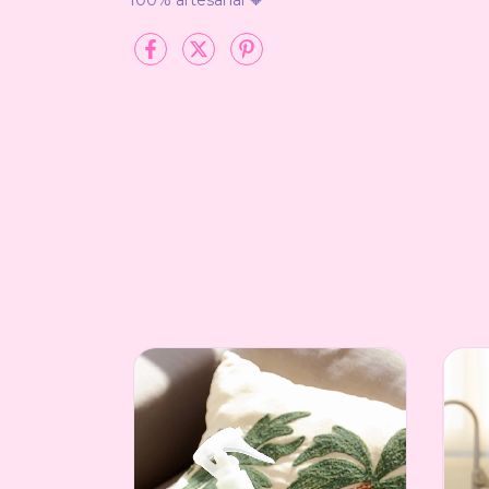
100% artesanal
🧡