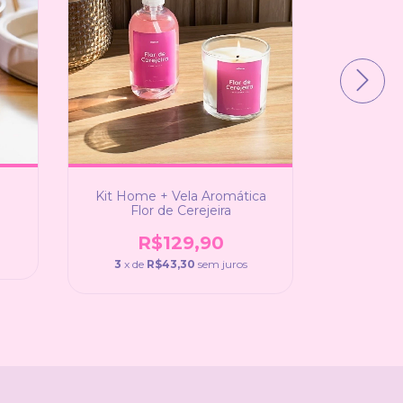
Kit Home + Vela Aromática
Kit Hom
Flor de Cerejeira
R$129,90
R
3
x de
R$43,30
sem juros
3
x de