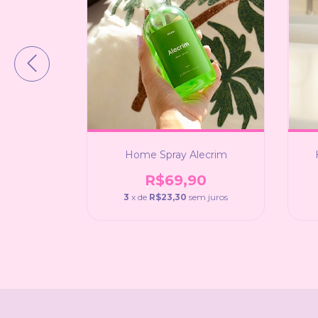
Home Spray Alecrim
 Cerejeira
R$69,90
0
3
x de
R$23,30
sem juros
m juros