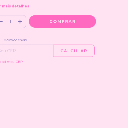
r mais detalhes
ALTERAR CEP
regas para o CEP:
Meios de envio
CALCULAR
o sei meu CEP