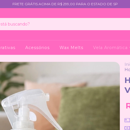
FRETE GRÁTIS ACIMA DE R$ 299,00 PARA O ESTADO DE SP
rativas
Acessórios
Wax Melts
Vela Aromática
Iní
Ho
H
V