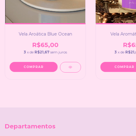
Vela Aroática Blue Ocean
Vela Aromát
R$65,00
R$6
3
x de
R$21,67
sem juros
3
x de
R$21,
Departamentos