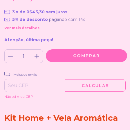
3
x de
R$43,30
sem juros
5% de desconto
pagando com Pix
Ver mais detalhes
Atenção, última peça!
ALTERAR CEP
Entregas para o CEP:
Meios de envio
CALCULAR
Não sei meu CEP
Kit Home + Vela Aromática