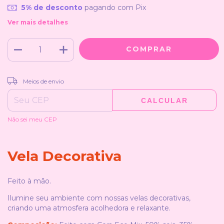
5% de desconto
pagando com Pix
Ver mais detalhes
ALTERAR CEP
Entregas para o CEP:
Meios de envio
CALCULAR
Não sei meu CEP
Vela Decorativa
Feito à mão.
Ilumine seu ambiente com nossas velas decorativas,
criando uma atmosfera acolhedora e relaxante.