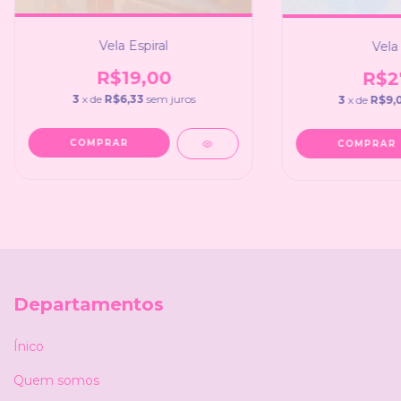
Vela Espiral
Vela
R$19,00
R$2
3
x de
R$6,33
sem juros
3
x de
R$9,
COMPRAR
COMPRAR
Departamentos
Ínico
Quem somos