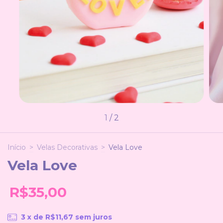
1
/
2
Início
>
Velas Decorativas
>
Vela Love
Vela Love
R$35,00
3
x de
R$11,67
sem juros